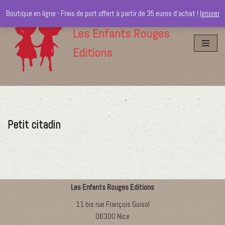
Boutique en ligne - Frais de port offert à partir de 35 euros d'achat !
Ignorer
Aller
Les Enfants Rouges
au
Editions
contenu
Petit citadin
Les Enfants Rouges Editions
11 bis rue François Guisol
06300 Nice