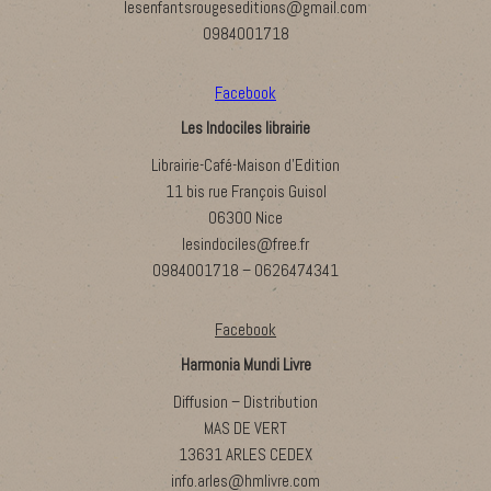
lesenfantsrougeseditions@gmail.com
0984001718
Facebook
Les Indociles librairie
Librairie-Café-Maison d’Edition
11 bis rue François Guisol
06300 Nice
lesindociles@free.fr
0984001718 – 0626474341
Facebook
Harmonia Mundi Livre
Diffusion – Distribution
MAS DE VERT
13631 ARLES CEDEX
info.arles@hmlivre.com