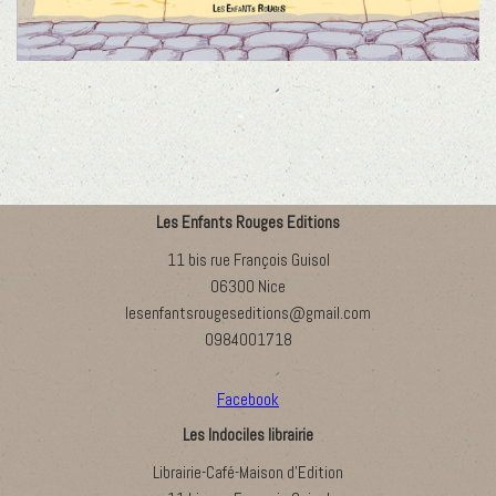
Les Enfants Rouges Editions
11 bis rue François Guisol
06300 Nice
lesenfantsrougeseditions@gmail.com
0984001718
Facebook
Les Indociles librairie
Librairie-Café-Maison d’Edition