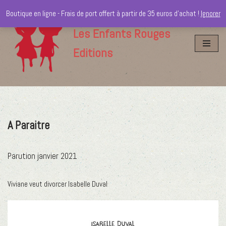
Boutique en ligne - Frais de port offert à partir de 35 euros d'achat !
Ignorer
Aller
Les Enfants Rouges
au
Editions
contenu
A Paraitre
Parution janvier 2021
Viviane veut divorcer Isabelle Duval