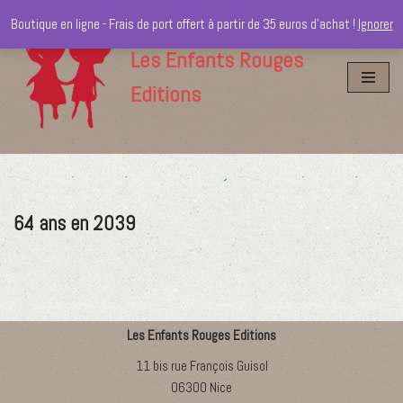
Boutique en ligne - Frais de port offert à partir de 35 euros d'achat !
Ignorer
Aller
Les Enfants Rouges
au
Editions
contenu
64 ans en 2039
Les Enfants Rouges Editions
11 bis rue François Guisol
06300 Nice