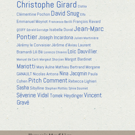
Christophe Girard
Clotka
David Snug
Clémentine Pochon
Elfo
Emmanuel Moynot
François Ravard
Francesco Barilli
Jean-Marc
Isabelle Duval
GEOFF
Gérald Gorridge
Pontier
Joseph Incardona
Julien Martinière
Jérémy le Corvaisier
Jérôme d'Aviau
Laurent
Loïc Dauvillier
Bramardi
Lili Bé
Lorenzo Chiavini
Margot Bardinet
Manuel de Carli
Margaut Shorjian
Mariotti
Mary Aulne
Mathieu Bertrand
Morgane
Nina Jacqmin
GANAULT
Nicolas Antona
Paula
Pitch Comment
Cohen
Rebecca Lighieri
Sasha
Sibylline
Stephan Plottès
Sylvie Doumet
Séverine Vidal
Vincent
Tomek Heydinger
Gravé