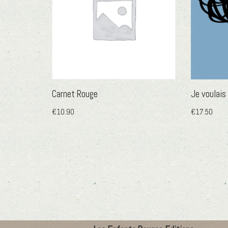
Carnet Rouge
Je voulais 
€
10.90
€
17.50