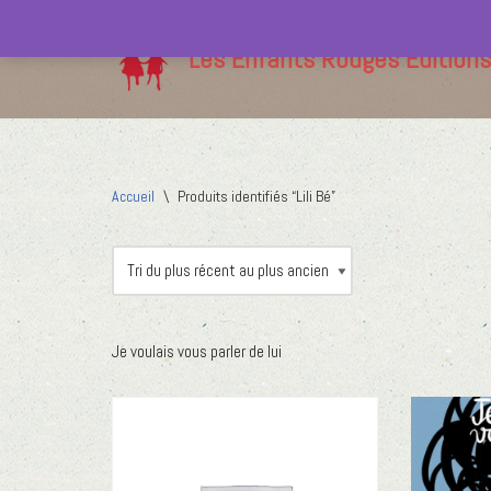
Les Enfants Rouges Editions
Aller
au
contenu
Accueil
\
Produits identifiés “Lili Bé”
Je voulais vous parler de lui