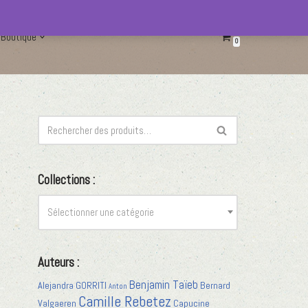
Boutique
0
Collections :
Sélectionner une catégorie
Auteurs :
Benjamin Taïeb
Alejandra GORRITI
Bernard
Anton
Camille Rebetez
Valgaeren
Capucine