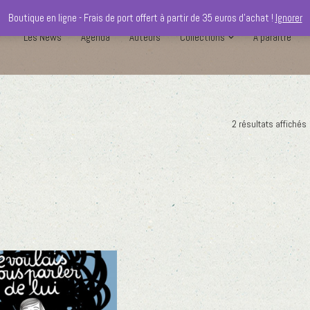
Boutique en ligne - Frais de port offert à partir de 35 euros d'achat !
Ignorer
Les News
Agenda
Auteurs
Collections
A paraître
2 résultats affichés