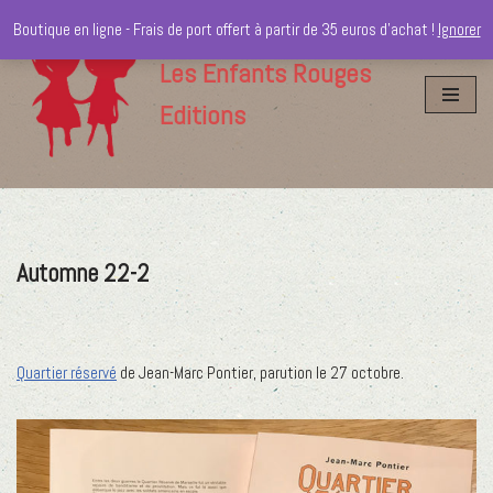
Boutique en ligne - Frais de port offert à partir de 35 euros d'achat !
Ignorer
Aller
Les Enfants Rouges
au
Editions
contenu
Automne 22-2
Quartier réservé
de Jean-Marc Pontier, parution le 27 octobre.