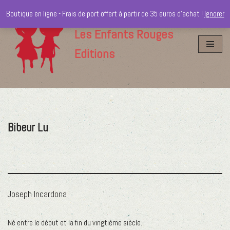
Boutique en ligne - Frais de port offert à partir de 35 euros d'achat !
Ignorer
Aller
Les Enfants Rouges
au
Editions
contenu
Bibeur Lu
Joseph Incardona
Né entre le début et la fin du vingtième siècle.