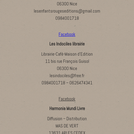
06300 Nice
lesenfantsrougeseditions@gmail.com
0984001718
Facebook
Les Indociles librairie
Librairie-Café-Maison d’Edition
11 bis rue François Guisol
06300 Nice
lesindociles@free.fr
0984001718 – 0626474341
Facebook
Harmonia Mundi Livre
Diffusion – Distribution
MAS DE VERT
13631 ARLES CEDEX