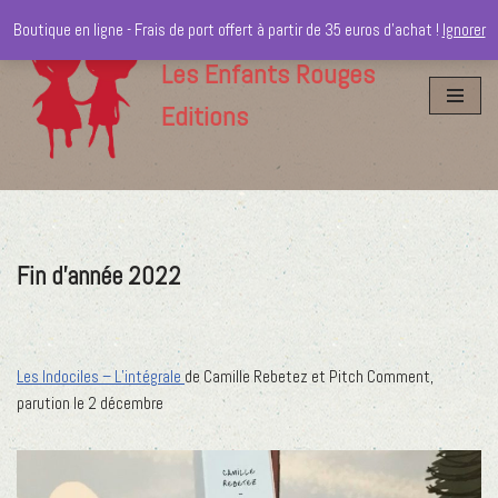
Boutique en ligne - Frais de port offert à partir de 35 euros d'achat !
Ignorer
Aller
Les Enfants Rouges
au
Editions
contenu
Fin d’année 2022
Les Indociles – L’intégrale
de Camille Rebetez et Pitch Comment,
parution le 2 décembre