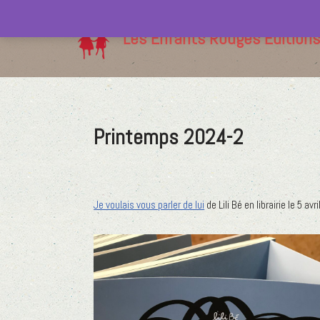
Les Enfants Rouges Editions
Aller
au
contenu
Printemps 2024-2
Je voulais vous parler de lui
de Lili Bé en librairie le 5 avr