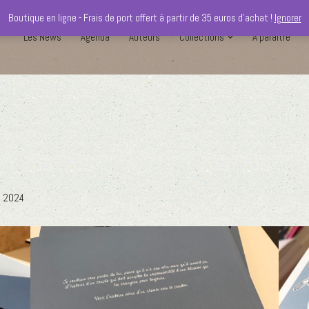
Boutique en ligne - Frais de port offert à partir de 35 euros d'achat !
Ignorer
Les News
Agenda
Auteurs
Collections
A paraître
il 2024