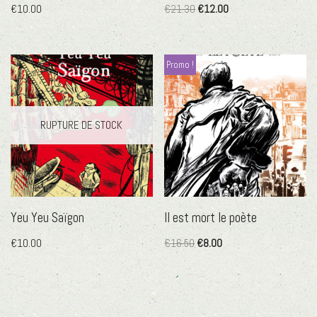
€
10.00
€
21.30
€
12.00
Promo !
RUPTURE DE STOCK
Yeu Yeu Saïgon
Il est mort le poète
€
10.00
€
16.50
€
8.00