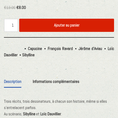
€
13.00
€
8.00
Ajouter au panier
Étiquettes :
Capucine
,
François Ravard
,
Jérôme d'Aviau
,
Loïc
Dauvillier
,
Sibylline
Description
Informations complémentaires
Trois récits, trois dessinateurs, à chacun son histoire, même si elles
s’entrelacent parfois.
Au scénario,
Sibylline
et
Loïc Dauvillier
.