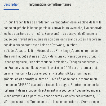
Description
Informations complémentaires
Un jour, Freder, le fils de Fredersen, va rencontrer Maria, esclave de la ville
basse qui prêche la bonne parole aux travailleurs. Avec elle, il va découvrir
les bas quartiers et la misère. Bouleversé, il va essayer de défendre la
cause des travailleurs auprès de son père sans grand succès. Fredersen
décide alors de créer, avec l’aide de Rotwang, un robot…
» L’idée d’adapter le film Métropolis de Fritz lang (d’après un roman de
Théa von Habou) est née en 2007 dans une conversation avec Bruno
Letor, compositeur et animateur de l’émission « Tapages nocturnes »
sur France Musique. Nous avions travaillé en 2006 sur un premier projet,
un livre musical » Le dossier secret » (éditions!). Les hommages
graphiques et narratifs au film de 1925 et classé dans la mémoire du
monde de l’UNESCO étaient de toutes les pages. B. Letor me conseilla
fortement de m’attaquer directement à la source, à l’ oeuvre légendaire.
Mince affaire ! Mis à part les « space operas » dérivés des westerns,
Métropolis est la référence de toute la science fiction du XXème siècle.