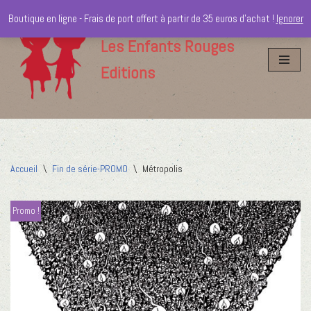
Boutique en ligne - Frais de port offert à partir de 35 euros d'achat !
Ignorer
Aller
Les Enfants Rouges
au
Editions
contenu
Accueil
\
Fin de série-PROMO
\
Métropolis
Promo !