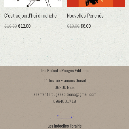
C’est aujourd’hui dimanche
Nouvelles Penchés
€
16.00
€
12.00
€
13.00
€
6.00
Les Enfants Rouges Editions
11 bis rue François Guisol
06300 Nice
lesenfantsrougeseditions@gmail.com
0984001718
Facebook
Les Indociles librairie