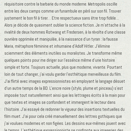
réquisitoire contre la barbarie du monde moderne. Metropolis oscille
entre les deux camps comme un funambule en péril sur son fil. Trouver
justement le bon fil à tirer… Etre respectueux sans être trop fidèle…
Alors je décide de quasiment oublier la science fiction. Je m’attache à la
rivalité de deux hommes Rotwang et Fredersen, à la révolte d’une classe
ouvrière opprimée et manipulée, à la naissance d’un tyran : la fausse
Maria, métaphore féminine et inhumaine d’Adolf Hitler. J’élimine
sciemment des éléments inutiles ou moralistes. Je transforme même
quelques points pour me diriger sur l’essence même d’une histoire
simple et forte. Toujours actuelle, plus que moderne, vivante. Pourtant
loin de tout changer, j’ai voulu garder l’esthétique merveilleuse du film.
J’ai flirté avec images expressionnistes en employant le langage désuet
d’un autre temps de la BD. L’encre noire (stylo, plume et pinceau) s’est
imposée tout naturellement ainsi que les lettrages écrits à la main pour
que textes et images se confondent et immergent le lecteur dans
l’histoire. J’ai essayé de redonner la vigueur des insertions textuelles du
film muet. J’ai pour cela créé manuellement des lettres gothiques que
j’ai voulues modernes et non figées. Les dessins eux-mêmes jouent avec
le temps. L’esthétique expressionniste se confronte aux imageries des