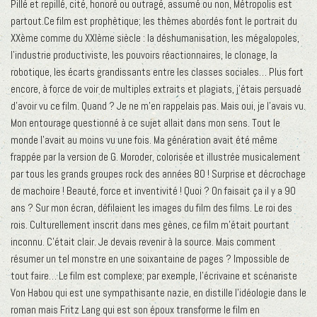
Pillé et repillé, cité, honoré ou outragé, assumé ou non, Métropolis est
partout.Ce film est prophètique; les thèmes abordés font le portrait du
XXème comme du XXIème siècle : la déshumanisation, les mégalopoles,
l’industrie productiviste, les pouvoirs réactionnaires, le clonage, la
robotique, les écarts grandissants entre les classes sociales… Plus fort
encore, à force de voir de multiples extraits et plagiats, j’étais persuadé
d’avoir vu ce film. Quand ? Je ne m’en rappelais pas. Mais oui, je l’avais vu.
Mon entourage questionné à ce sujet allait dans mon sens. Tout le
monde l’avait au moins vu une fois. Ma génération avait été même
frappée par la version de G. Moroder, colorisée et illustrée musicalement
par tous les grands groupes rock des années 80 ! Surprise et décrochage
de machoire ! Beauté, force et inventivité ! Quoi ? On faisait ça il y a 90
ans ? Sur mon écran, défilaient les images du film des films. Le roi des
rois. Culturellement inscrit dans mes gènes, ce film m’était pourtant
inconnu. C’était clair. Je devais revenir à la source. Mais comment
résumer un tel monstre en une soixantaine de pages ? Impossible de
tout faire… Le film est complexe; par exemple, l’écrivaine et scénariste
Von Habou qui est une sympathisante nazie, en distille l’idéologie dans le
roman mais Fritz Lang qui est son époux transforme le film en