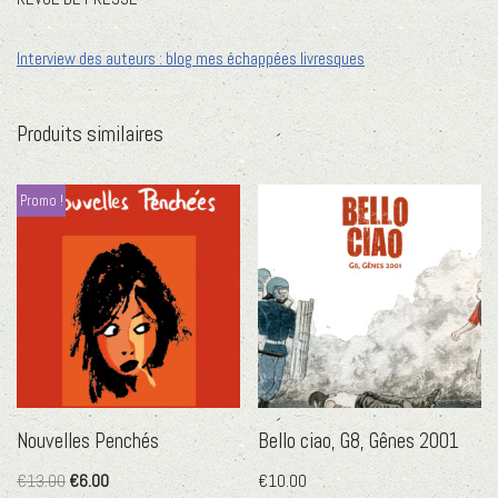
Interview des auteurs : blog mes échappées livresques
Produits similaires
Promo !
Nouvelles Penchés
Bello ciao, G8, Gênes 2001
€
13.00
€
6.00
€
10.00