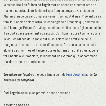
la culpabilité.
Les Ruines de Tagab
met en scène ce traumatisme de
manière spectaculaire, le désert que Damien croyait avoir laissé en
Afghanistan colonisant progressivement son quotidien et l’isolant de sa
famille. L’ancien soldat retrouve espoir grâce à François qui, comme lui,
vit à la marge. Prêtre d’un village moribond, maître d’une église désertée,
il se porte désespérément au secours d’un homme qui a tourné le dos à
la vie. Les Ruines de Tagab c’est aussi l’histoire d’amitié de deux
marginaux, la rencontre de deux désespoirs, l’un que la haine de soi a
éloigné des hommes et l’autre à qui les hommes ne prête plus aucune
foi. Chacun à leur manière, ils incarnent un extrême qui s’accommode
mal des remous de l’existence.
Les ruines de Tagab
est le deuxième album de
Nina Jacqmin
après
La
tristesse de l’éléphant.
Cyril Legrais
signe ici sa première bande dessinée.
REVUE DE PRESSE