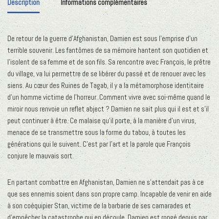
Description
Informations complémentaires
De retour de la guerre d’Afghanistan, Damien est sous l’emprise d’un
terrible souvenir. Les fantômes de sa mémoire hantent son quotidien et
l’isolent de sa femme et de son fils. Sa rencontre avec François, le prêtre
du village, va lui permettre de se libérer du passé et de renouer avec les
siens. Au cœur des Ruines de Tagab, il y a la métamorphose identitaire
d’un homme victime de l’horreur. Comment vivre avec soi-même quand le
miroir nous renvoie un reflet abject ? Damien ne sait plus qui il est et s’il
peut continuer à être. Ce malaise qu’il porte, à la manière d’un virus,
menace de se transmettre sous la forme du tabou, à toutes les
générations qui le suivent. C’est par l’art et la parole que François
conjure le mauvais sort.
En partant combattre en Afghanistan, Damien ne s’attendait pas à ce
que ses ennemis soient dans son propre camp. Incapable de venir en aide
à son coéquipier Stan, victime de la barbarie de ses camarades et
d’empêcher la catastrophe qui en découle, Damien est rongé depuis par