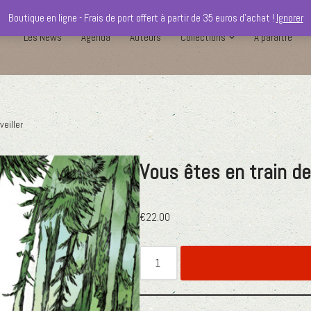
Boutique en ligne - Frais de port offert à partir de 35 euros d'achat !
Ignorer
Les News
Agenda
Auteurs
Collections
A paraître
veiller
Vous êtes en train de
€
22.00