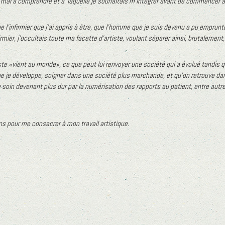
 mal à comprendre et à laquelle je souhaitais m’intégrer avant de commencer à 
 l’infirmier que j’ai appris à être, que l’homme que je suis devenu a pu emprunter
rmier, j’occultais toute ma facette d’artiste, voulant séparer ainsi, brutalement,
te «vient au monde», ce que peut lui renvoyer une société qui a évolué tandis qu
je développe, soigner dans une société plus marchande, et qu’on retrouve dans
soin devenant plus dur par la numérisation des rapports au patient, entre autres
ns pour me consacrer à mon travail artistique.