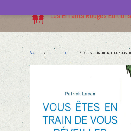
Les Enfants Rouges Editions
Aller
au
contenu
Accueil
\
Collection Isturiale
\
Vous êtes en train de vous ré