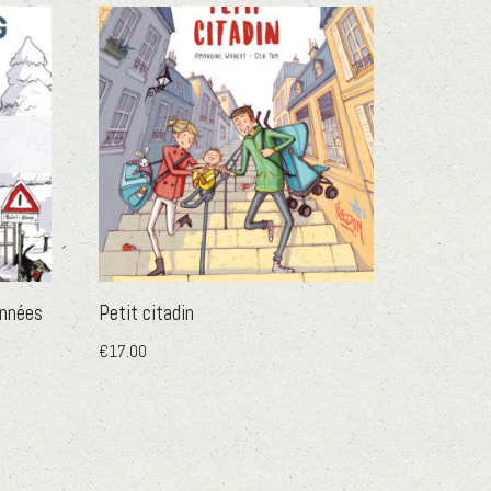
années
Petit citadin
€
17.00