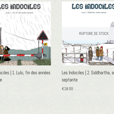
RUPTURE DE STOCK
ciles | 1. Lulu, fin des années
Les Indociles | 2. Siddhartha, 
te
septante
€
18.00