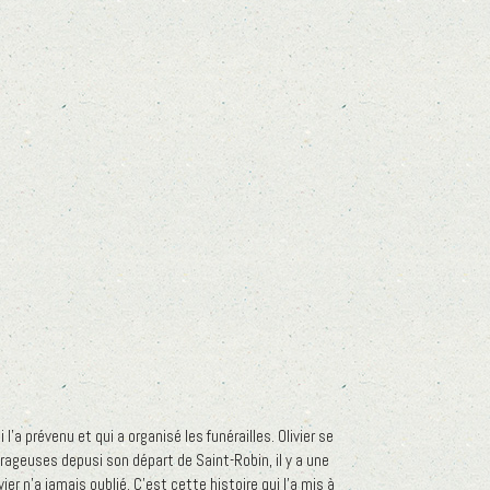
l’a prévenu et qui a organisé les funérailles. Olivier se
orageuses depusi son départ de Saint-Robin, il y a une
er n’a jamais oublié. C’est cette histoire qui l’a mis à