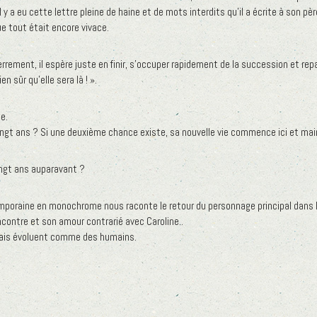
l y a eu cette lettre pleine de haine et de mots interdits qu’il a écrite à son pè
e tout était encore vivace.
terrement, il espère juste en finir, s’occuper rapidement de la succession et repa
en sûr qu’elle sera là ! ».
e.
 a vingt ans ? Si une deuxième chance existe, sa nouvelle vie commence ici et ma
ingt ans auparavant ?
mporaine en monochrome nous raconte le retour du personnage principal dans la 
encontre et son amour contrarié avec Caroline..
mais évoluent comme des humains.