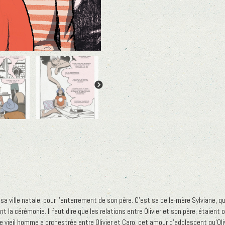
sa ville natale, pour l’enterrement de son père. C’est sa belle-mère Sylviane, qui 
la cérémonie. Il faut dire que les relations entre Olivier et son père, étaient 
e vieil homme a orchestrée entre Olivier et Caro, cet amour d’adolescent qu’Olivi