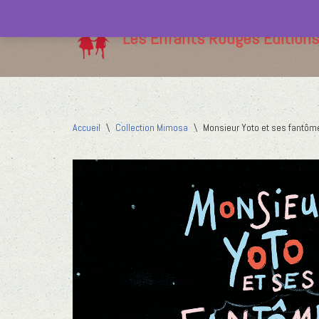
Les Enfants Rouges Editions
Aller
au
contenu
Accueil
\
Collection Mimosa
\
Monsieur Yoto et ses fantôm