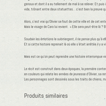
genoux et dont il a eu tellement de mal à se relever. Et puis i
vide, trônant entre deux statuettes… c’est bien la preuve qu
Alors, c’est vrai qu’Olivier se fout de cette ville et de cet en
Mais le visage de Caro lui revient. » Elle sera peut-être là ? Bi
Soudain les émotions le submergent, il ne pense plus qu’à ell
Et si cette histoire reprenait là où elle s’était arrêtée il y
Mais est ce qu’on peut reprendre une histoire interrompue v
Le récit est construit dans deux époques, la première conte
en couleurs qui relate les années de jeunesse d’Olivier, sa r
Les personnages sont dessinés sous les traits de chiens, 
Produits similaires