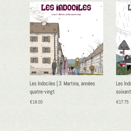
Les Indociles | 3. Martina, années
Les Indo
quatre-vingt
soixan
€
18.00
€
17.75