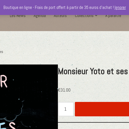
Boutique en ligne - Frais de port offert à partir de 35 euros d'achat !
Ignorer
Les News
Agenda
Auteurs
Collections
A paraître
es
Monsieur Yoto et se
€
31.00