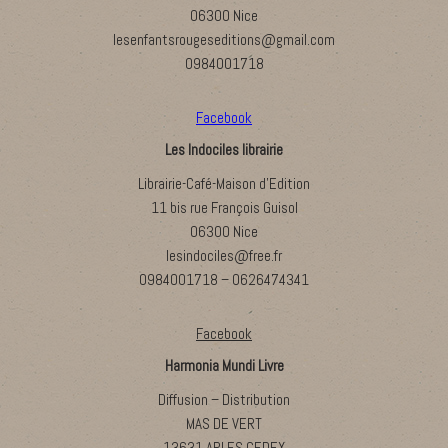
06300 Nice
lesenfantsrougeseditions@gmail.com
0984001718
Facebook
Les Indociles librairie
Librairie-Café-Maison d’Edition
11 bis rue François Guisol
06300 Nice
lesindociles@free.fr
0984001718 – 0626474341
Facebook
Harmonia Mundi Livre
Diffusion – Distribution
MAS DE VERT
13631 ARLES CEDEX