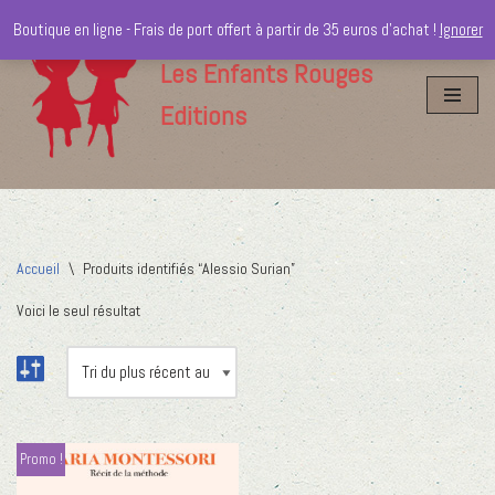
Boutique en ligne - Frais de port offert à partir de 35 euros d'achat !
Ignorer
Aller
Les Enfants Rouges
au
Editions
contenu
Accueil
\
Produits identifiés “Alessio Surian”
Voici le seul résultat
Promo !