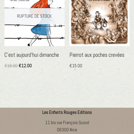
RUPTURE DE STOCK
C’est aujourd’hui dimanche
Pierrot aux poches crevées
€
16.00
€
12.00
€
15.00
Les Enfants Rouges Editions
11 bis rue François Guisol
06300 Nice