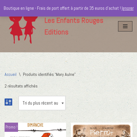
Boutique en ligne - Frais de port offert à partir de 35 euros d'achat !
Ignorer
Aller
Les Enfants Rouges
au
Editions
contenu
Accueil
\
Produits identifiés “Mary Aulne”
2 résultats affichés
Promo !