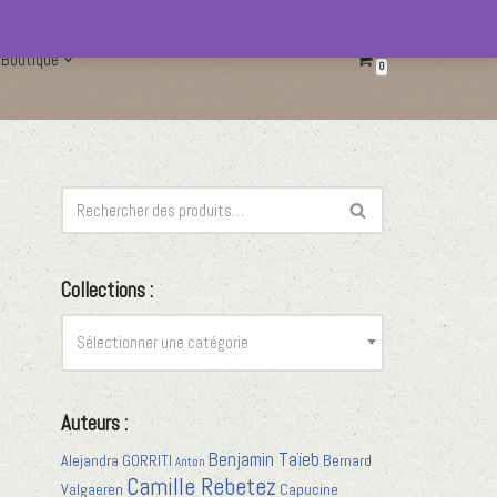
Boutique
0
Collections :
Sélectionner une catégorie
Auteurs :
Benjamin Taïeb
Alejandra GORRITI
Bernard
Anton
Camille Rebetez
Valgaeren
Capucine