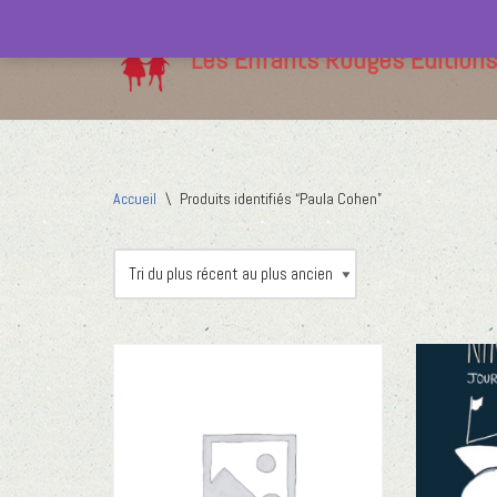
Les Enfants Rouges Editions
Aller
au
contenu
Accueil
\
Produits identifiés “Paula Cohen”