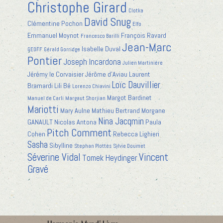
Christophe Girard
Clotka
David Snug
Clémentine Pochon
Elfo
Emmanuel Moynot
François Ravard
Francesco Barilli
Jean-Marc
Isabelle Duval
GEOFF
Gérald Gorridge
Pontier
Joseph Incardona
Julien Martinière
Jérémy le Corvaisier
Jérôme d'Aviau
Laurent
Loïc Dauvillier
Bramardi
Lili Bé
Lorenzo Chiavini
Margot Bardinet
Manuel de Carli
Margaut Shorjian
Mariotti
Mary Aulne
Mathieu Bertrand
Morgane
Nina Jacqmin
GANAULT
Nicolas Antona
Paula
Pitch Comment
Cohen
Rebecca Lighieri
Sasha
Sibylline
Stephan Plottès
Sylvie Doumet
Séverine Vidal
Vincent
Tomek Heydinger
Gravé