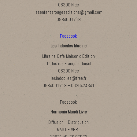
06300 Nice
lesenfantsrougeseditions@gmail.com
0984001718
Facebook
Les Indociles librairie
Librairie-Café-Maison d’Edition
11 bis rue François Guisol
06300 Nice
lesindociles@free.fr
0984001718 – 0626474341
Facebook
Harmonia Mundi Livre
Diffusion – Distribution
MAS DE VERT
13631 ARLES CEDEX