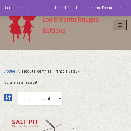
Boutique en ligne - Frais de port offert à partir de 35 euros d'achat !
Ignorer
Aller
Les Enfants Rouges
au
Editions
contenu
Accueil
\
Produits identifiés “François Vataux”
Voici le seul résultat